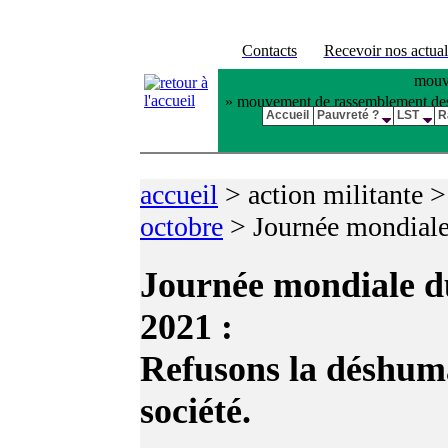
Contacts
Recevoir nos actual
mouve
» mouvement de rassemblement des pl
Accueil
Pauvreté ?
LST
R
accueil
>
action militante 
octobre
>
Journée mondiale
Journée mondiale du
2021 :
Refusons la déshuma
société.