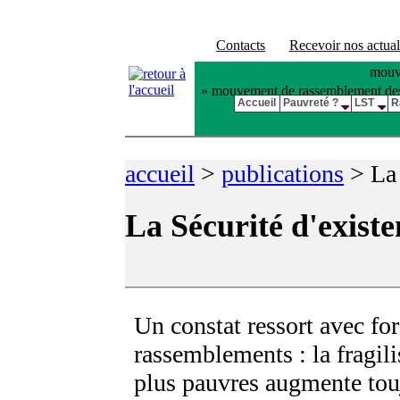
Contacts
Recevoir nos actual
mouve
» mouvement de rassemblement des pl
Accueil
Pauvreté ?
LST
R
accueil
>
publications
>
La
La Sécurité d'exist
Un constat ressort avec fo
rassemblements : la fragili
plus pauvres augmente tou