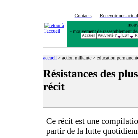
Contacts
Recevoir nos actual
mouve
» mouvement de rassemblement des pl
Accueil
Pauvreté ?
LST
R
accueil
>
action militante > éducation permanen
Résistances des plus
récit
Ce récit est une compilatio
partir de la lutte quotidien