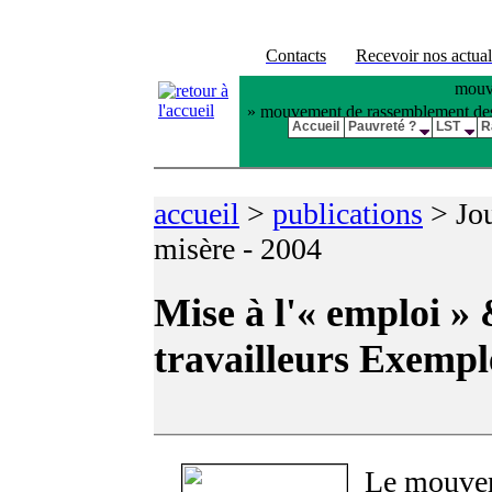
Contacts
Recevoir nos actual
mouve
» mouvement de rassemblement des pl
Accueil
Pauvreté ?
LST
R
accueil
>
publications
>
Jo
misère - 2004
Mise à l'« emploi » 
travailleurs Exemple
Le mouve