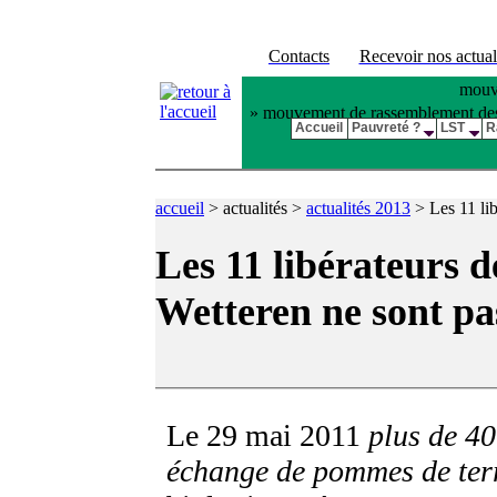
Contacts
Recevoir nos actual
mouve
» mouvement de rassemblement des pl
Accueil
Pauvreté ?
LST
R
accueil
>
actualités >
actualités 2013
>
Les 11 li
Les 11 libérateurs 
Wetteren ne sont pas
Le 29 mai 2011
plus de 40
échange de pommes de te