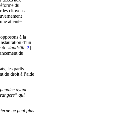
 réforme du
 les citoyens
gouvernement
une atteinte
 opposons à la
instauration d’un
e de
standstill
[
2
].
inancement du
ts, les partis
 du droit à l’aide
appendice ayant
trangers” qui
nterne ne peut plus