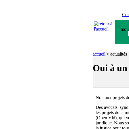
Con
» mouv
accueil
>
actualités
Oui à un 
Non aux projets d
Des avocats, syndi
les projets de la 
(Open Vld), qui v
juridique. Nous s
la justice pour tous