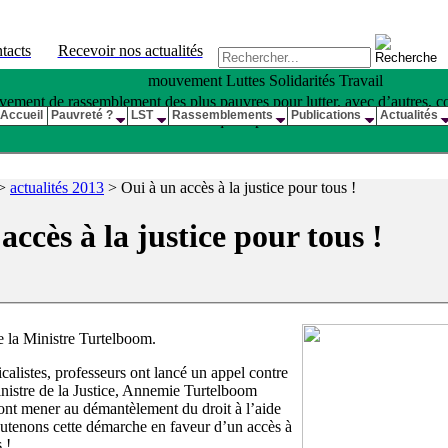
tacts
Recevoir nos actualités
mouvement Luttes Solidarités Travail
ement de rassemblement des plus pauvres pour lutter, avec d’autres, con
Accueil
Pauvreté ?
LST
Rassemblements
Publications
Actualités
qui la produit •
 >
actualités 2013
>
Oui à un accès à la justice pour tous !
accès à la justice pour tous !
e la Ministre Turtelboom.
calistes, professeurs ont lancé un appel contre
ministre de la Justice, Annemie Turtelboom
ont mener au démantèlement du droit à l’aide
outenons cette démarche en faveur d’un accès à
 !