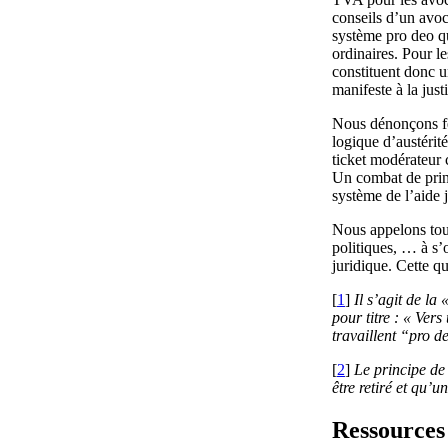
conseils d’un avoc
système pro deo q
ordinaires. Pour l
constituent donc un
manifeste à la just
Nous dénonçons fe
logique d’austérit
ticket modérateur 
Un combat de princ
système de l’aide 
Nous appelons toute
politiques, … à s
juridique. Cette qu
[
1
]
Il s’agit de la
pour titre : « Ver
travaillent “pro d
[
2
]
Le principe de 
être retiré et qu’
Ressources 