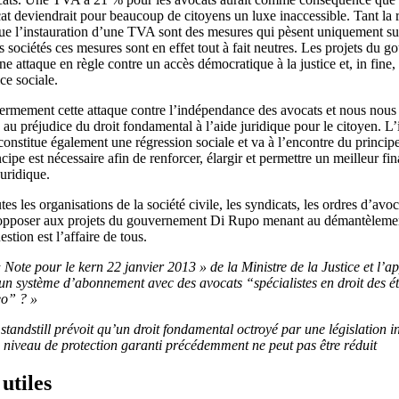
at deviendrait pour beaucoup de citoyens un luxe inaccessible. Tant la
ue l’instauration d’une TVA sont des mesures qui pèsent uniquement sur
es sociétés ces mesures sont en effet tout à fait neutres. Les projets du 
e attaque en règle contre un accès démocratique à la justice et, in fine, 
ice sociale.
rmement cette attaque contre l’indépendance des avocats et nous nous
é au préjudice du droit fondamental à l’aide juridique pour le citoyen. L’
constitue également une régression sociale et va à l’encontre du princip
ipe est nécessaire afin de renforcer, élargir et permettre un meilleur f
juridique.
s les organisations de la société civile, les syndicats, les ordres d’avoca
’opposer aux projets du gouvernement Di Rupo menant au démantèlement
estion est l’affaire de tous.
 « Note pour le kern 22 janvier 2013 » de la Ministre de la Justice et l’
s un système d’abonnement avec des avocats “spécialistes en droit des é
eo” ? »
standstill prévoit qu’un droit fondamental octroyé par une législation i
un niveau de protection garanti précédemment ne peut pas être réduit
utiles