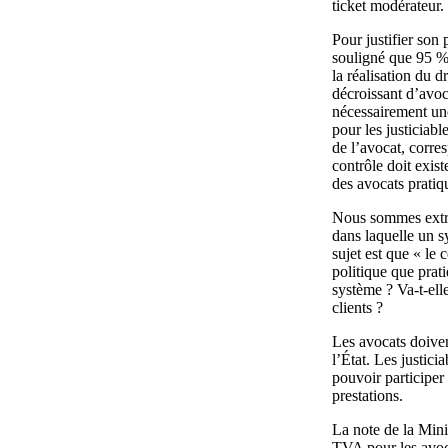
ticket modérateur.
Pour justifier son
souligné que 95 % 
la réalisation du 
décroissant d’avoca
nécessairement une
pour les justiciab
de l’avocat, corre
contrôle doit exis
des avocats pratiqu
Nous sommes extrê
dans laquelle un s
sujet est que « le 
politique que prat
système ? Va-t-elle
clients ?
Les avocats doiven
l’État. Les justici
pouvoir participer
prestations.
La note de la Mini
TVA pour les avoc