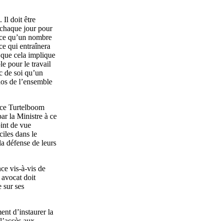
Il doit être
 chaque jour pour
ence qu’un nombre
ce qui entraînera
 que cela implique
e pour le travail
nc de soi qu’un
 dos de l’ensemble
ice Turtelboom
r la Ministre à ce
oint de vue
ciles dans le
la défense de leurs
ce vis-à-vis de
 avocat doit
 sur ses
ent d’instaurer la
l’accès aux