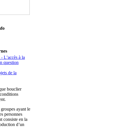
nfo
rnes
 - L’accès à la
en question
ets de la
 que bouclier
 conditions
ent.
 groupes ayant le
les personnes
 consiste en la
roduction d’un