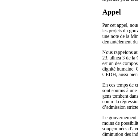
Appel
Par cet appel, no
les projets du g
une note de la Min
démantèlement du d
Nous rappelons au
23, alinéa 3 de la 
est un des compos
dignité humaine. Ce
CEDH, aussi bien 
En ces temps de cr
sont soumis à une 
gens tombent dans 
contre la régressio
d’admission stricte
Le gouvernement D
moins de possibili
soupçonnées d’avo
diminution des ind