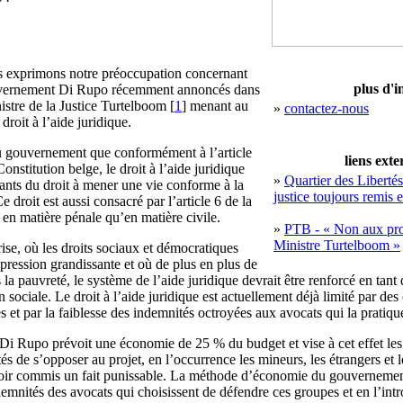
us exprimons notre préoccupation concernant
plus d'i
ouvernement Di Rupo récemment annoncés dans
istre de la Justice Turtelboom [
1
] menant au
»
contactez-nous
roit à l’aide juridique.
 gouvernement que conformément à l’article
liens exte
Constitution belge, le droit à l’aide juridique
»
Quartier des Libertés
ants du droit à mener une vie conforme à la
justice toujours remis 
 droit est aussi consacré par l’article 6 de la
en matière pénale qu’en matière civile.
»
PTB - « Non aux proj
Ministre Turtelboom »
ise, où les droits sociaux et démocratiques
pression grandissante et où de plus en plus de
la pauvreté, le système de l’aide juridique devrait être renforcé en tant
n sociale. Le droit à l’aide juridique est actuellement déjà limité par des
s et par la faiblesse des indemnités octroyées aux avocats qui la pratiqu
i Rupo prévoit une économie de 25 % du budget et vise à cet effet les
tés de s’opposer au projet, en l’occurrence les mineurs, les étrangers et 
ir commis un fait punissable. La méthode d’économie du gouvernement
emnités des avocats qui choisissent de défendre ces groupes et en l’int