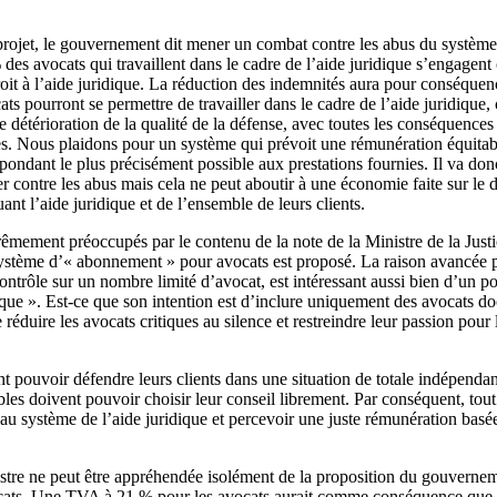
 projet, le gouvernement dit mener un combat contre les abus du système. 
des avocats qui travaillent dans le cadre de l’aide juridique s’engagent
droit à l’aide juridique. La réduction des indemnités aura pour conséqu
ts pourront se permettre de travailler dans le cadre de l’aide juridique, 
 détérioration de la qualité de la défense, avec toutes les conséquences
les. Nous plaidons pour un système qui prévoit une rémunération équitabl
spondant le plus précisément possible aux prestations fournies. Il va do
ter contre les abus mais cela ne peut aboutir à une économie faite sur le
ant l’aide juridique et de l’ensemble de leurs clients.
mement préoccupés par le contenu de la note de la Ministre de la Just
ystème d’« abonnement » pour avocats est proposé. La raison avancée pa
contrôle sur un nombre limité d’avocat, est intéressant aussi bien d’un p
ique ». Est-ce que son intention est d’inclure uniquement des avocats do
 réduire les avocats critiques au silence et restreindre leur passion pour 
t pouvoir défendre leurs clients dans une situation de totale indépendan
ables doivent pouvoir choisir leur conseil librement. Par conséquent, tout
 au système de l’aide juridique et percevoir une juste rémunération basée
stre ne peut être appréhendée isolément de la proposition du gouvernem
ats. Une TVA à 21 % pour les avocats aurait comme conséquence que 