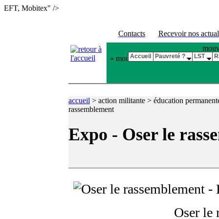
EFT, Mobitex" />
Contacts
Recevoir nos actual
mouve
Accueil
Pauvreté ?
LST
R
» mouvement de rassemblement des pl
accueil
>
action militante > éducation permanen
rassemblement
Expo - Oser le ras
Oser le