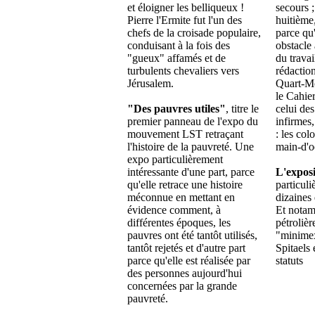
et éloigner les belliqueux !
secours ;
Pierre l'Ermite fut l'un des
huitième
chefs de la croisade populaire,
parce qu'
conduisant à la fois des
obstacle 
"gueux" affamés et de
du travai
turbulents chevaliers vers
rédactio
Jérusalem.
Quart-Mo
le Cahie
"Des pauvres utiles"
, titre le
celui des
premier panneau de l'expo du
infirmes,
mouvement LST retraçant
: les col
l'histoire de la pauvreté. Une
main-d'o
expo particulièrement
intéressante d'une part, parce
L'exposi
qu'elle retrace une histoire
particuli
méconnue en mettant en
dizaines
évidence comment, à
Et notam
différentes époques, les
pétrolièr
pauvres ont été tantôt utilisés,
"minimex
tantôt rejetés et d'autre part
Spitaels 
parce qu'elle est réalisée par
statuts
des personnes aujourd'hui
concernées par la grande
pauvreté.