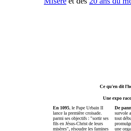
Misère
et des
20 ans du m
Ce qu'en dit 
Une expo racon
En 1095
, le Pape Urbain II
De pann
lance la première croisade.
survole a
parmi ses objectifs : "sortir ses
tout débu
fils en Jésus-Christ de leurs
promulgu
misères", résoudre les famines
une orga