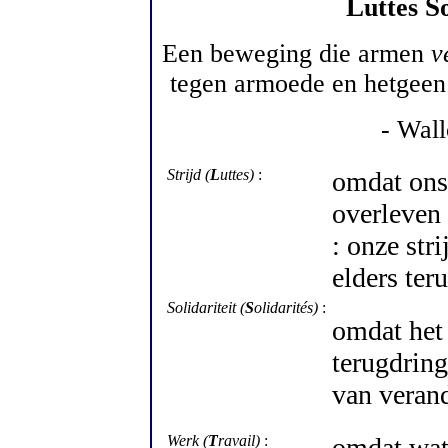
L
S
uttes
Een beweging die armen
v
tegen armoede en hetgeen 
- Wall
Strijd (
L
uttes)
:
omdat ons 
overleven
: onze str
elders ter
Solidariteit (
S
olidarités)
:
omdat het
terugdringe
van veran
Werk (
T
ravail)
:
omdat wat