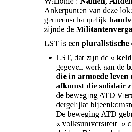
Wallonië :
Namen
,
Ande
Ankerpunten van deze loka
gemeenschappelijk
handv
zijnde de
Militantenverg
LST is een
pluralistische
LST, dat zijn de «
kel
gegeven werk aan de
b
die in armoede leven
afkomst die solidair 
de beweging ATD Vierd
dergelijke bijeenkomst
De beweging ATD gebr
« volksuniversiteit » 