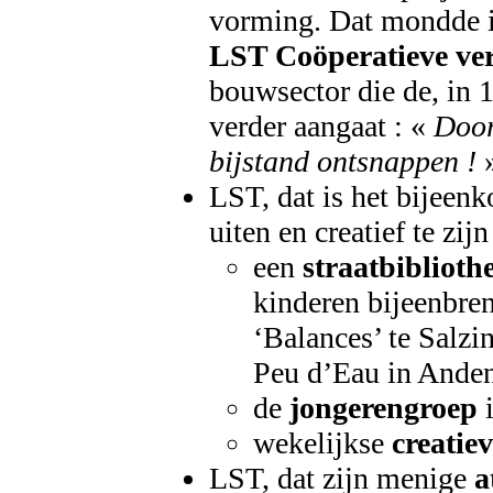
vorming. Dat mondde in
LST Coöperatieve ve
bouwsector die de, in 
verder aangaat : «
Door
bijstand ontsnappen !
LST, dat is het bijee
uiten en creatief te zi
een
straatbiblioth
kinderen bijeenbre
‘Balances’ te Salzi
Peu d’Eau in Anden
de
jongerengroep
i
wekelijkse
creatiev
LST, dat zijn menige
a