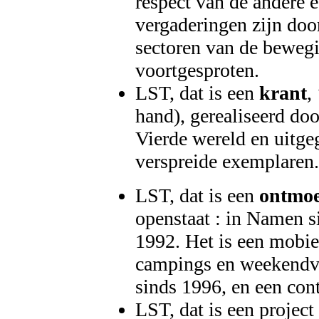
respect van de andere e
vergaderingen zijn door
sectoren van de bewegi
voortgesproten.
LST, dat is een
krant
,
hand), gerealiseerd do
Vierde wereld en uitg
verspreide exemplaren.
LST, dat is een
ontmoe
openstaat : in Namen s
1992. Het is een mobi
campings en weekendv
sinds 1996, en een con
LST, dat is een projec