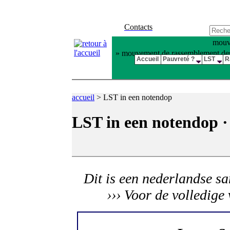
Contacts
mouve
» mouvement de rassemblement des pl
Accueil
Pauvreté ?
LST
R
accueil
>
LST in een notendop
LST in een notendop 
Dit is een nederlandse s
››› Voor de volledige 