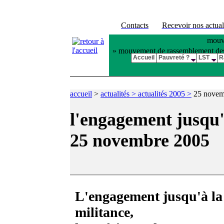
Contacts
Recevoir nos actual
mouve
» mouvement de rassemblement des pl
Accueil
Pauvreté ?
LST
R
accueil
>
actualités > actualités 2005 >
25 novem
l'engagement jusqu'
25 novembre 2005
L'engagement jusqu'à la
militance,