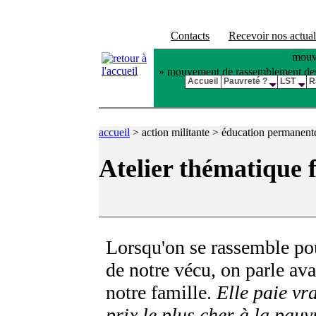
Contacts
Recevoir nos actual
mouve
» mouvement de rassemblement des pl
Accueil
Pauvreté ?
LST
R
accueil
>
action militante > éducation permanen
Atelier thématique 
Lorsqu'on se rassemble pou
de notre vécu, on parle ava
notre famille.
Elle paie vr
prix le plus cher à la pauvr