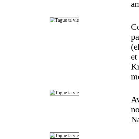
am
Co
pa
(e
et
Kr
me
Av
no
Na