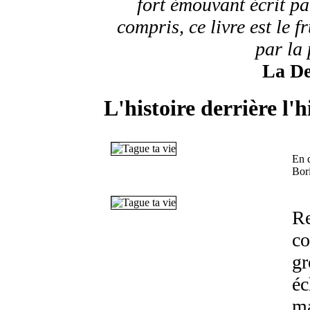
fort émouvant écrit pa
compris, ce livre est le f
par la
La De
L'histoire derrière l'h
En 
Bori
Re
co
gr
éc
ma