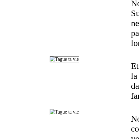
No
Su
ne
pa
lo
Et
la
da
fa
No
co
vo