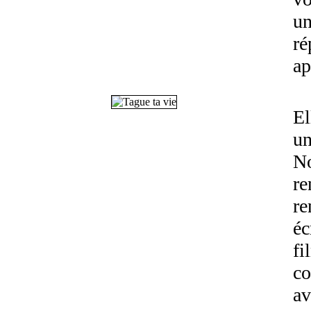
un
ré
ap
El
un
No
re
re
éc
fi
co
av