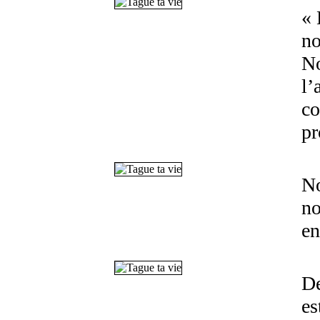
« 
no
No
l’
co
pr
No
no
en
De
es