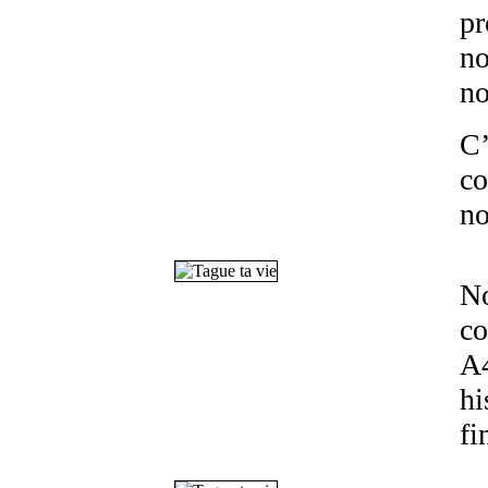
pr
no
no
C’
co
no
No
co
A4
hi
fi