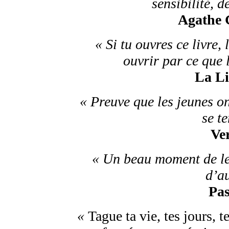
sensibilité, d
Agathe G
« Si tu ouvres ce livre, 
ouvrir par ce que 
La Li
« Preuve que les jeunes on
se t
Ver
« Un beau moment de lec
d’au
Pas
«
Tague ta vie, tes jours, t