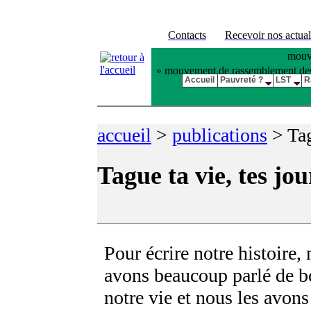
Contacts
Recevoir nos actual
mouve
» mouvement de rassemblement des pl
Accueil
Pauvreté ?
LST
R
accueil
>
publications
>
Tag
Tague ta vie, tes jou
Pour écrire notre histoire,
avons beaucoup parlé de b
notre vie et nous les avons