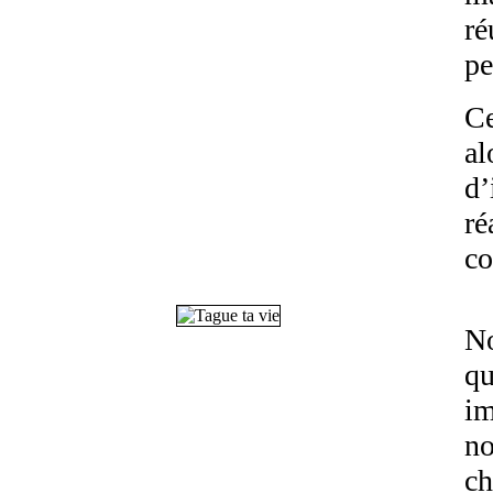
ré
pe
Ce
al
d’
ré
co
No
qu
im
no
ch