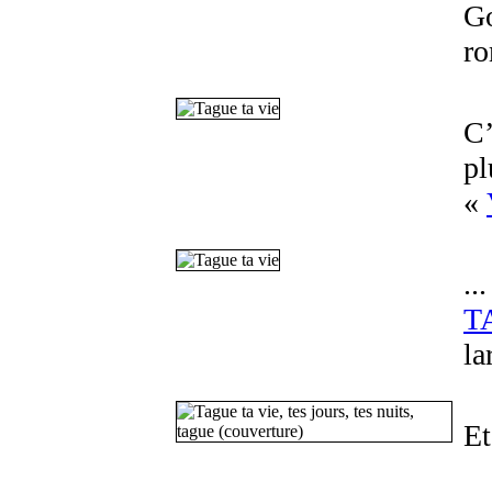
Go
ro
C’
pl
«
..
T
la
Et