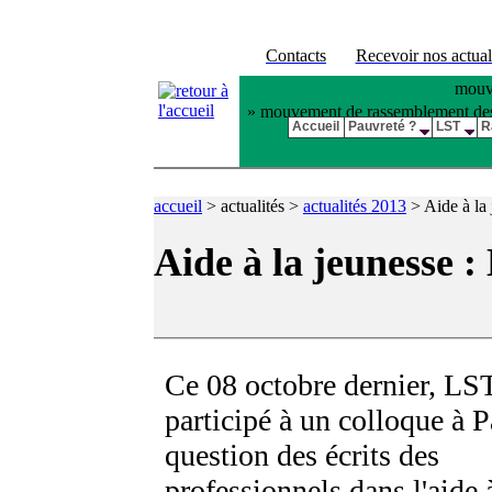
Contacts
Recevoir nos actual
mouve
» mouvement de rassemblement des pl
Accueil
Pauvreté ?
LST
R
accueil
>
actualités >
actualités 2013
>
Aide à la 
Aide à la jeunesse :
Ce 08 octobre dernier, LS
participé à un colloque à Pa
question des écrits des
professionnels dans
l'aide 