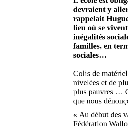
L’école est obli
devraient y alle
rappelait Huguet
lieu où se vivent
inégalités socia
familles, en ter
sociales…
Colis de matériel
nivelées et de pl
plus pauvres … C
que nous dénonç
« Au début des va
Fédération Wallo