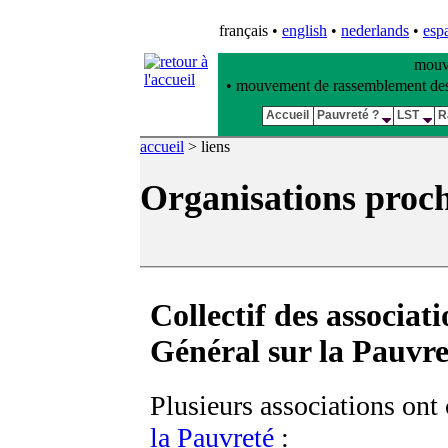
français
•
english
•
nederlands
•
esp
mouve
• mouvement de rassemblement des pl
Accueil
Pauvreté ?
LST
R
accueil
>
liens
Organisations proch
Collectif des associa
Général sur la Pauvre
Plusieurs associations ont
la Pauvreté
: