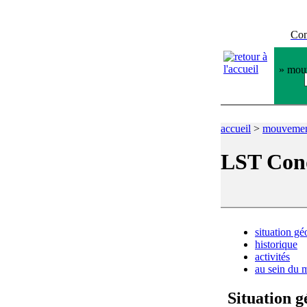
Con
» mouv
accueil
>
mouveme
LST Con
situation g
historique
activités
au sein du
Situation 