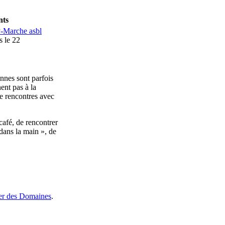
nts
y-Marche asbl
s le 22
nnes sont parfois
ent pas à la
de rencontres avec
afé, de rencontrer
dans la main », de
er des Domaines
.