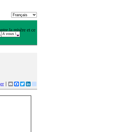
tre la misère et ce
A vous !
er
Email
Facebook
Twitter
LinkedIn
google_buzz