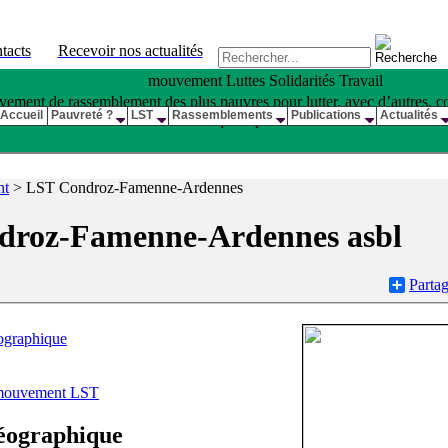
tacts
Recevoir nos actualités
mouvement Luttes Solidarités Travail
ement de rassemblement des plus pauvres pour lutter, avec d’autres, con
Accueil
Pauvreté ?
LST
Rassemblements
Publications
Actualités
qui la produit •
nt
>
LST Condroz-Famenne-Ardennes
droz-Famenne-Ardennes asbl
Partag
éographique
 mouvement LST
géographique