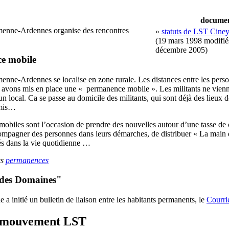
docume
nne-Ardennes organise des rencontres
»
statuts de LST Cine
(19 mars 1998 modifié
décembre 2005)
e mobile
ne-Ardennes se localise en zone rurale. Les distances entre les perso
 avons mis en place une « permanence mobile ». Les militants ne vienn
 local. Ca se passe au domicile des militants, qui sont déjà des lieux 
amis…
biles sont l’occasion de prendre des nouvelles autour d’une tasse de c
ompagner des personnes dans leurs démarches, de distribuer « La main 
tés dans la vie quotidienne …
es
permanences
 des Domaines"
 initié un bulletin de liaison entre les habitants permanents, le
Courri
u mouvement LST