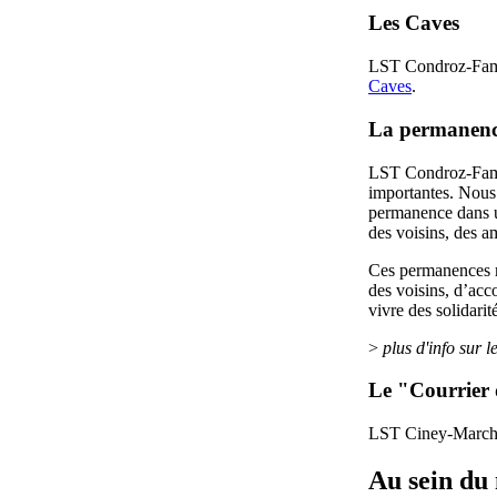
Les Caves
LST Condroz-Fame
Caves
.
La permanenc
LST Condroz-Famen
importantes. Nous
permanence dans un
des voisins, des 
Ces permanences mo
des voisins, d’acc
vivre des solidari
>
plus d'info sur l
Le "Courrier
LST Ciney-Marche a
Au sein d