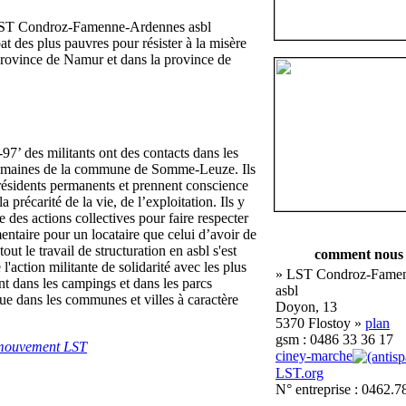
 LST Condroz-Famenne-Ardennes asbl
at des plus pauvres pour résister à la misère
province de Namur et dans la province de
-97’ des militants ont des contacts dans les
domaines de la commune de Somme-Leuze. Ils
résidents permanents et prennent conscience
a précarité de la vie, de l’exploitation. Ils y
des actions collectives pour faire respecter
mentaire pour un locataire que celui d’avoir de
 tout le travail de structuration en asbl s'est
comment nous 
 l'action militante de solidarité avec les plus
» LST Condroz-Fame
nt dans les campings et dans les parcs
asbl
 que dans les communes et villes à caractère
Doyon, 13
5370 Flostoy »
plan
gsm : 0486 33 36 17
 mouvement LST
ciney-marche
LST.org
N° entreprise : 0462.7