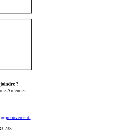
joindre ?
nne-Ardennes
mouvement-
83.238