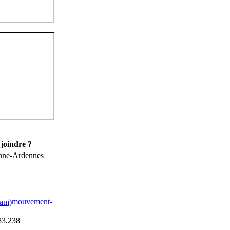
joindre ?
nne-Ardennes
mouvement-
83.238