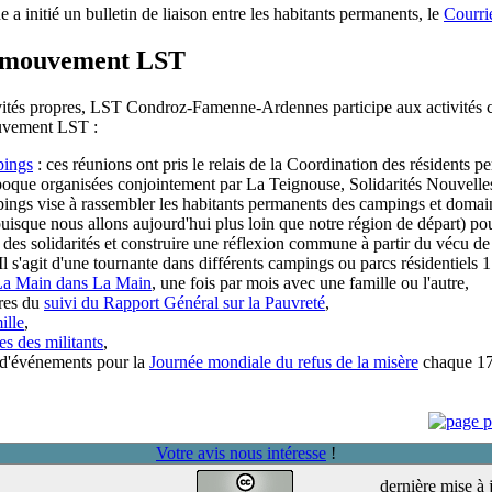
 initié un bulletin de liaison entre les habitants permanents, le
Courri
u mouvement LST
ivités propres, LST Condroz-Famenne-Ardennes participe aux activité
uvement LST :
pings
: ces réunions ont pris le relais de la Coordination des résidents 
'époque organisées conjointement par La Teignouse, Solidarités Nouvelle
pings vise à rassembler les habitants permanents des campings et doma
uisque nous allons aujourd'hui plus loin que notre région de départ) po
 des solidarités et construire une réflexion commune à partir du vécu de
l s'agit d'une tournante dans différents campings ou parcs résidentiels 1
La Main dans La Main
, une fois par mois avec une famille ou l'autre,
res du
suivi du Rapport Général sur la Pauvreté
,
ille
,
s des militants
,
 d'événements pour la
Journée mondiale du refus de la misère
chaque 17
Votre avis nous intéresse
!
dernière mise à 