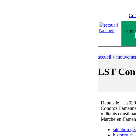
Con
» mouv
accueil
>
mouveme
LST Con
Depuis le .... 20
Condroz-Famenne-
militants constitu
Marche-en-Famenn
situation g
historique