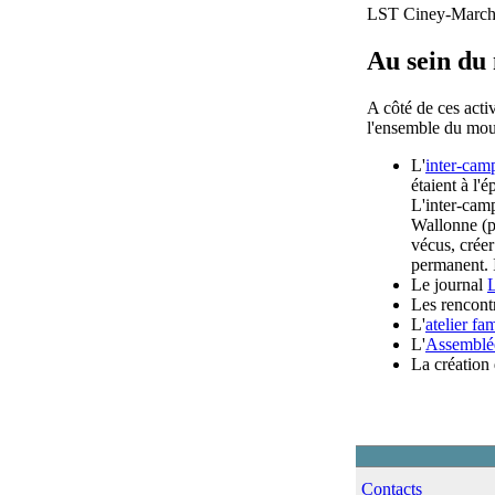
LST Ciney-Marche a
Au sein d
A côté de ces act
l'ensemble du mo
L'
inter-cam
étaient à l
L'inter-cam
Wallonne (p
vécus, créer
permanent. I
Le journal
Les rencont
L'
atelier fam
L'
Assemblée
La création
Contacts