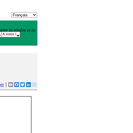
tre la misère et ce
A vous !
er
Email
Facebook
Twitter
LinkedIn
google_buzz