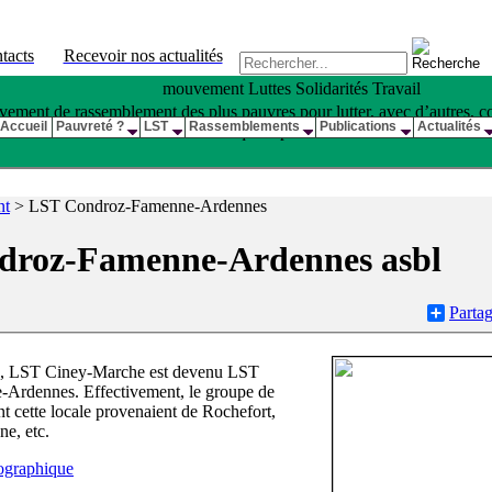
tacts
Recevoir nos actualités
mouvement Luttes Solidarités Travail
ement de rassemblement des plus pauvres pour lutter, avec d’autres, con
Accueil
Pauvreté ?
LST
Rassemblements
Publications
Actualités
qui la produit •
nt
>
LST Condroz-Famenne-Ardennes
droz-Famenne-Ardennes asbl
Partag
20, LST Ciney-Marche est devenu LST
Ardennes. Effectivement, le groupe de
ant cette locale provenaient de Rochefort,
e, etc.
éographique