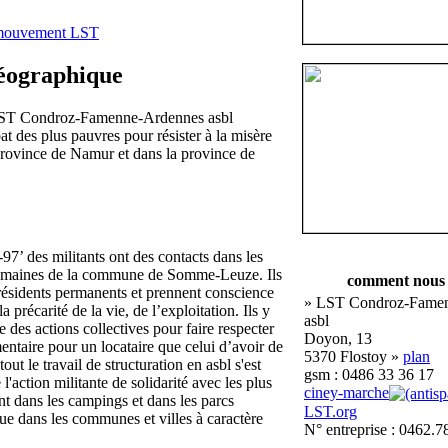
 mouvement LST
géographique
 LST Condroz-Famenne-Ardennes asbl
at des plus pauvres pour résister à la misère
province de Namur et dans la province de
-97’ des militants ont des contacts dans les
domaines de la commune de Somme-Leuze. Ils
comment nous 
résidents permanents et prennent conscience
» LST Condroz-Fame
a précarité de la vie, de l’exploitation. Ils y
asbl
des actions collectives pour faire respecter
Doyon, 13
mentaire pour un locataire que celui d’avoir de
5370 Flostoy »
plan
 tout le travail de structuration en asbl s'est
gsm : 0486 33 36 17
 l'action militante de solidarité avec les plus
ciney-marche
nt dans les campings et dans les parcs
LST.org
 que dans les communes et villes à caractère
N° entreprise : 0462.7