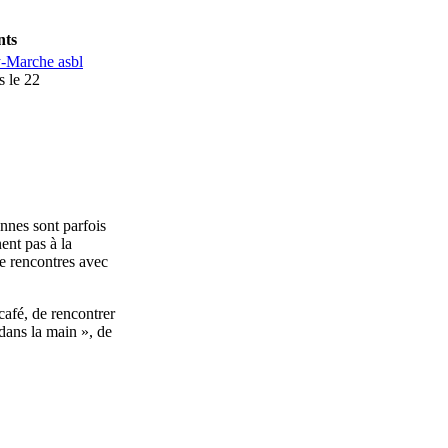
nts
y-Marche asbl
s le 22
nnes sont parfois
ent pas à la
de rencontres avec
afé, de rencontrer
dans la main », de