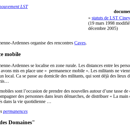
 mouvement LST
docume
»
statuts de LST Cine
(19 mars 1998 modifié
décembre 2005)
nne-Ardennes organise des rencontres
Caves
.
e mobile
ne-Ardennes se localise en zone rurale. Les distances entre les perso
 avons mis en place une « permanence mobile ». Les militants ne vienn
 local. Ca se passe au domicile des militants, qui sont déjà des lieux 
amis…
biles sont l’occasion de prendre des nouvelles autour d’une tasse de c
ompagner des personnes dans leurs démarches, de distribuer « La main 
tés dans la vie quotidienne …
es
permanences
 des Domaines"