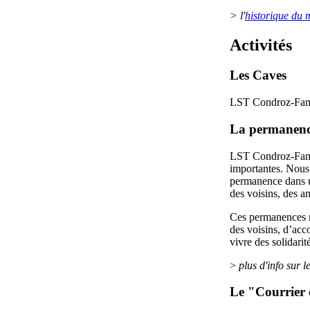
> l'
historique du
Activités
Les Caves
LST Condroz-Fame
La permanenc
LST Condroz-Famen
importantes. Nous
permanence dans un
des voisins, des 
Ces permanences mo
des voisins, d’acc
vivre des solidari
>
plus d'info sur l
Le "Courrier