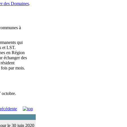
er des Domaines
.
s communes à
permanents qui
s et LST.
ines en Région
ur échanger des
 résident
 fois par mois.
 octobre.
jour le
30 juin 2020